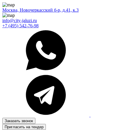
Москва, Новочеркасский б-р, д.41, к.3
info@city-jaluzi.ru
+7 (495) 542-76-98
Заказать звонок
Пригласить на тендер