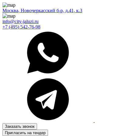
Москва, Новочеркасский б-р, д.41, к.3
info@city-jaluzi.ru
+7 (495) 542-76-98
Заказать звонок
Пригласить на тендер