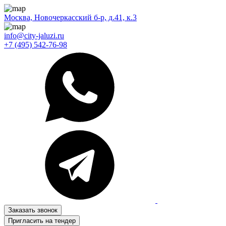
Москва, Новочеркасский б-р, д.41, к.3
info@city-jaluzi.ru
+7 (495) 542-76-98
Заказать звонок
Пригласить на тендер