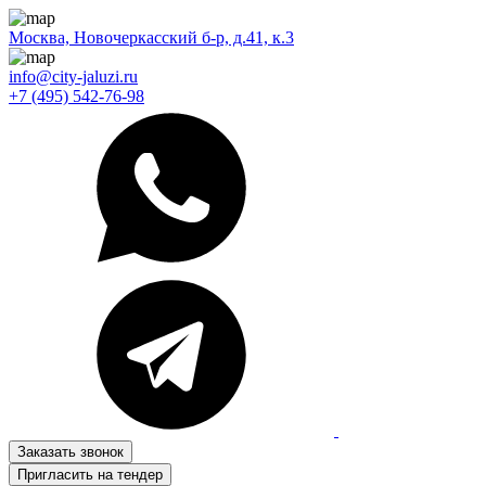
Москва, Новочеркасский б-р, д.41, к.3
info@city-jaluzi.ru
+7 (495) 542-76-98
Заказать звонок
Пригласить на тендер