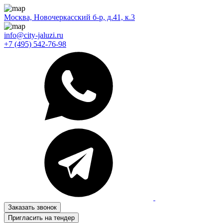
Москва, Новочеркасский б-р, д.41, к.3
info@city-jaluzi.ru
+7 (495) 542-76-98
Заказать звонок
Пригласить на тендер