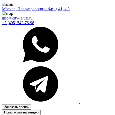
Москва, Новочеркасский б-р, д.41, к.3
info@city-jaluzi.ru
+7 (495) 542-76-98
Заказать звонок
Пригласить на тендер