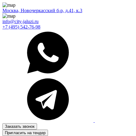
Москва, Новочеркасский б-р, д.41, к.3
info@city-jaluzi.ru
+7 (495) 542-76-98
Заказать звонок
Пригласить на тендер