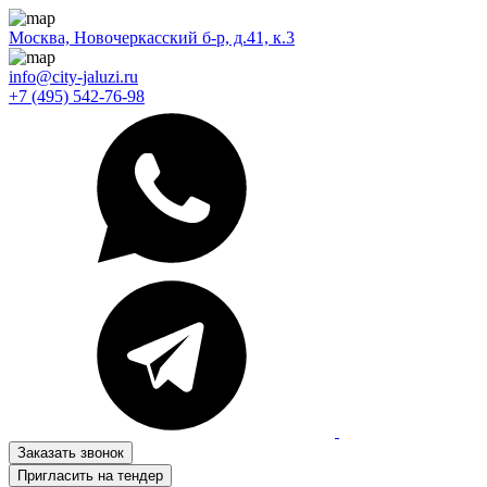
Москва, Новочеркасский б-р, д.41, к.3
info@city-jaluzi.ru
+7 (495) 542-76-98
Заказать звонок
Пригласить на тендер