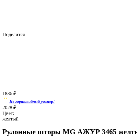
Поделится
1886
₽
Не гарантийный размер!
2028
₽
Цвет:
желтый
Рулонные шторы MG АЖУР 3465 желты