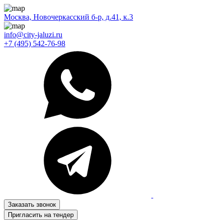
Москва, Новочеркасский б-р, д.41, к.3
info@city-jaluzi.ru
+7 (495) 542-76-98
Заказать звонок
Пригласить на тендер