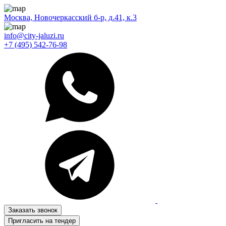
Москва, Новочеркасский б-р, д.41, к.3
info@city-jaluzi.ru
+7 (495) 542-76-98
Заказать звонок
Пригласить на тендер