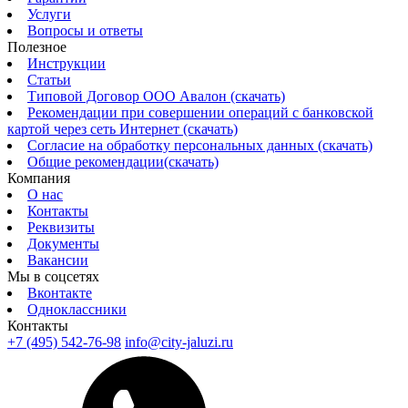
Услуги
Вопросы и ответы
Полезное
Инструкции
Статьи
Типовой Договор ООО Авалон (скачать)
Рекомендации при совершении операций с банковской
картой через сеть Интернет (скачать)
Согласие на обработку персональных данных (скачать)
Общие рекомендации(скачать)
Компания
О нас
Контакты
Реквизиты
Документы
Вакансии
Мы в соцсетях
Вконтакте
Одноклассники
Контакты
+7 (495) 542-76-98
info@city-jaluzi.ru