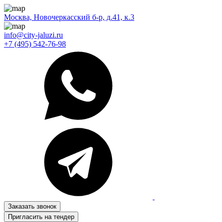
Москва, Новочеркасский б-р, д.41, к.3
info@city-jaluzi.ru
+7 (495) 542-76-98
Заказать звонок
Пригласить на тендер