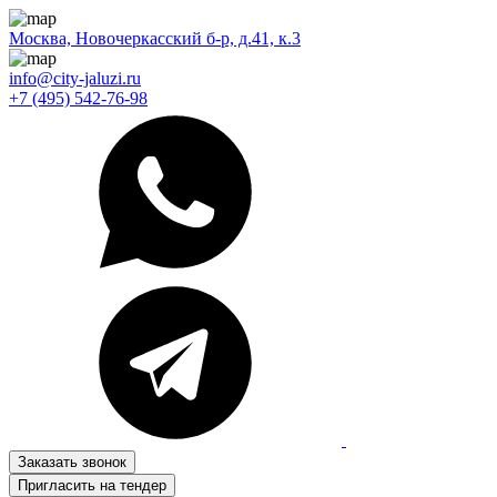
Москва, Новочеркасский б-р, д.41, к.3
info@city-jaluzi.ru
+7 (495) 542-76-98
Заказать звонок
Пригласить на тендер