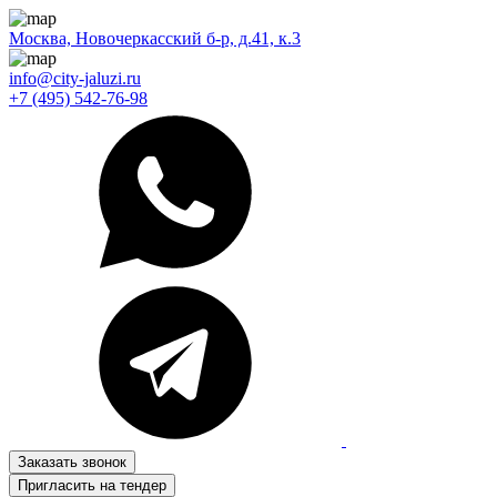
Москва, Новочеркасский б-р, д.41, к.3
info@city-jaluzi.ru
+7 (495) 542-76-98
Заказать звонок
Пригласить на тендер