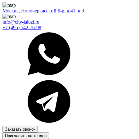
Москва, Новочеркасский б-р, д.41, к.3
info@city-jaluzi.ru
+7 (495) 542-76-98
Заказать звонок
Пригласить на тендер