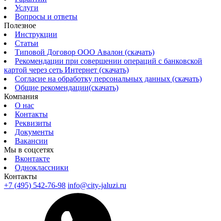
Услуги
Вопросы и ответы
Полезное
Инструкции
Статьи
Типовой Договор ООО Авалон (скачать)
Рекомендации при совершении операций с банковской
картой через сеть Интернет (скачать)
Согласие на обработку персональных данных (скачать)
Общие рекомендации(скачать)
Компания
О нас
Контакты
Реквизиты
Документы
Вакансии
Мы в соцсетях
Вконтакте
Одноклассники
Контакты
+7 (495) 542-76-98
info@city-jaluzi.ru