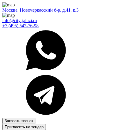
Москва, Новочеркасский б-р, д.41, к.3
info@city-jaluzi.ru
+7 (495) 542-76-98
Заказать звонок
Пригласить на тендер