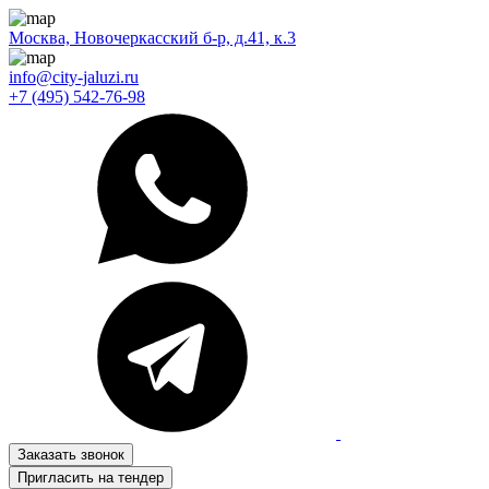
Москва, Новочеркасский б-р, д.41, к.3
info@city-jaluzi.ru
+7 (495) 542-76-98
Заказать звонок
Пригласить на тендер