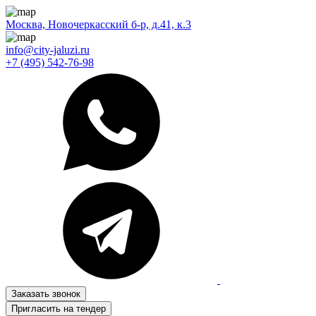
Москва, Новочеркасский б-р, д.41, к.3
info@city-jaluzi.ru
+7 (495) 542-76-98
Заказать звонок
Пригласить на тендер