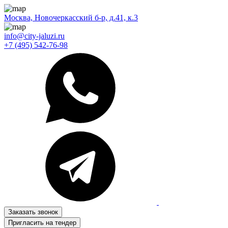
Москва, Новочеркасский б-р, д.41, к.3
info@city-jaluzi.ru
+7 (495) 542-76-98
Заказать звонок
Пригласить на тендер