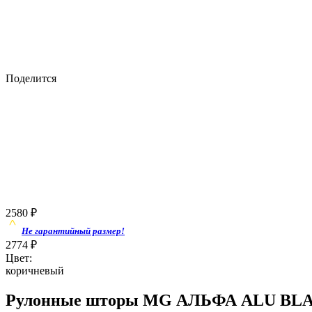
Поделится
2580
₽
Не гарантийный размер!
2774
₽
Цвет:
коричневый
Рулонные шторы MG АЛЬФА ALU BLACK