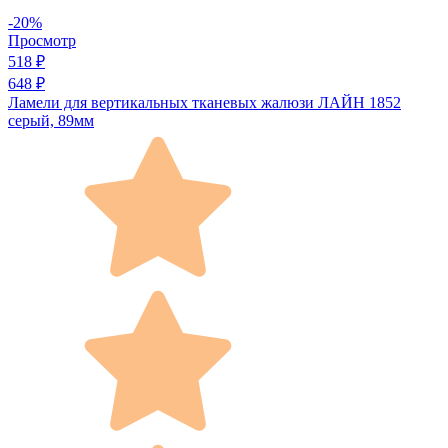
-20%
Просмотр
518 ₽
648 ₽
Ламели для вертикальных тканевых жалюзи ЛАЙН 1852
серый, 89мм