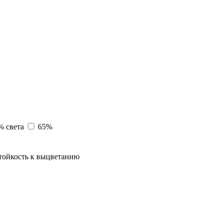
% света
65%
тойкость к выцветанию