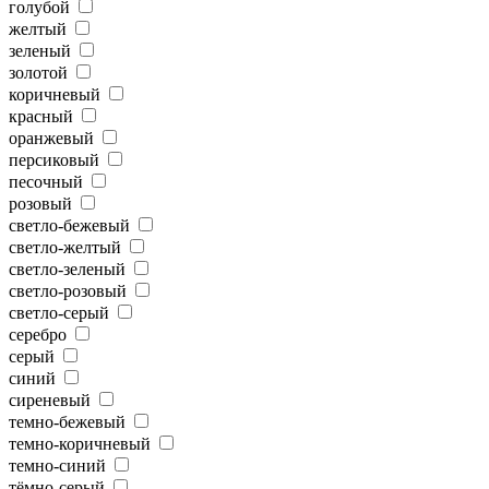
голубой
желтый
зеленый
золотой
коричневый
красный
оранжевый
персиковый
песочный
розовый
светло-бежевый
светло-желтый
светло-зеленый
светло-розовый
светло-серый
серебро
серый
синий
сиреневый
темно-бежевый
темно-коричневый
темно-синий
тёмно-серый