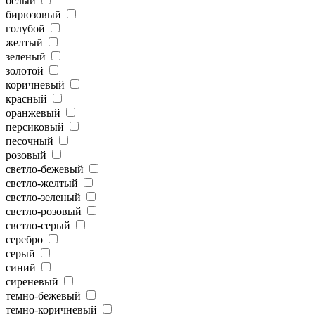
белый
бирюзовый
голубой
желтый
зеленый
золотой
коричневый
красный
оранжевый
персиковый
песочный
розовый
светло-бежевый
светло-желтый
светло-зеленый
светло-розовый
светло-серый
серебро
серый
синий
сиреневый
темно-бежевый
темно-коричневый