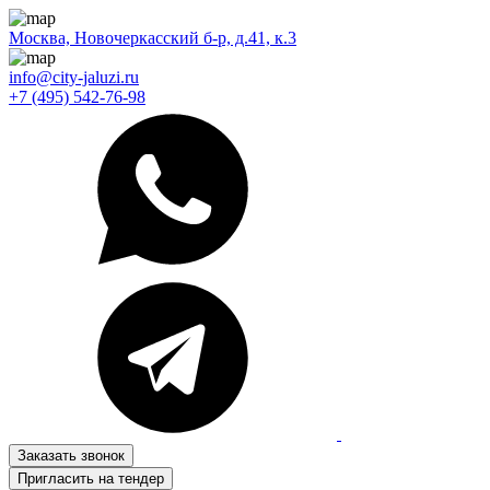
Москва, Новочеркасский б-р, д.41, к.3
info@city-jaluzi.ru
+7 (495) 542-76-98
Заказать звонок
Пригласить на тендер