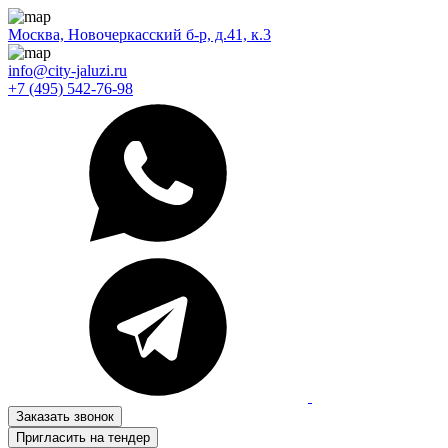
Москва, Новочеркасский б-р, д.41, к.3
info@city-jaluzi.ru
+7 (495) 542-76-98
Заказать звонок
Пригласить на тендер