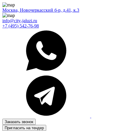
Москва, Новочеркасский б-р, д.41, к.3
info@city-jaluzi.ru
+7 (495) 542-76-98
Заказать звонок
Пригласить на тендер