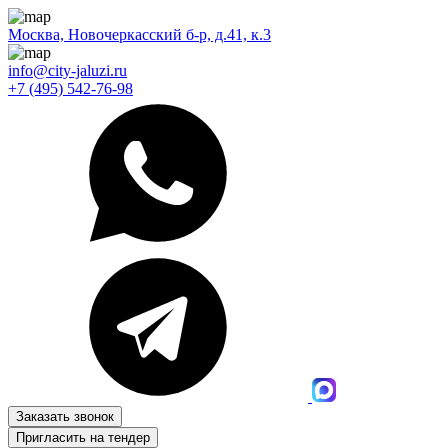
Москва, Новочеркасский б-р, д.41, к.3
info@city-jaluzi.ru
+7 (495) 542-76-98
Заказать звонок
Пригласить на тендер