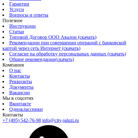
Гарантии
Услуги
Вопросы и ответы
Полезное
Инструкции
Статьи
Типовой Договор ООО Авалон (скачать)
Рекомендации при совершении операций с банковской
картой через сеть Интернет (скачать)
Согласие на обработку персональных данных (скачать)
Общие рекомендации(скачать)
Компания
О нас
Контакты
Реквизиты
Документы
Вакансии
Мы в соцсетях
Вконтакте
Одноклассники
Контакты
+7 (495) 542-76-98
info@city-jaluzi.ru