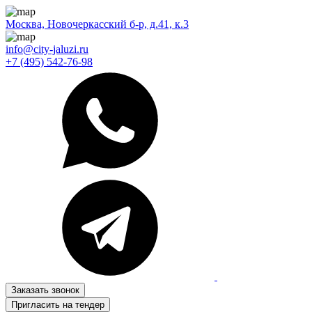
Москва, Новочеркасский б-р, д.41, к.3
info@city-jaluzi.ru
+7 (495) 542-76-98
Заказать звонок
Пригласить на тендер