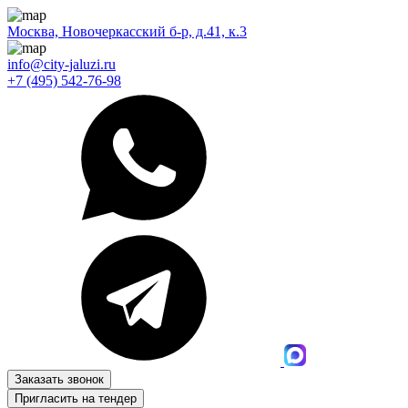
Москва, Новочеркасский б-р, д.41, к.3
info@city-jaluzi.ru
+7 (495) 542-76-98
Заказать звонок
Пригласить на тендер