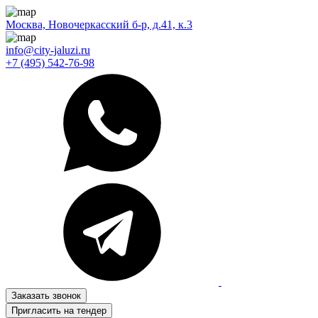
Москва, Новочеркасский б-р, д.41, к.3
info@city-jaluzi.ru
+7 (495) 542-76-98
Заказать звонок
Пригласить на тендер