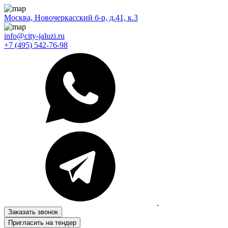
Москва, Новочеркасский б-р, д.41, к.3
info@city-jaluzi.ru
+7 (495) 542-76-98
Заказать звонок
Пригласить на тендер