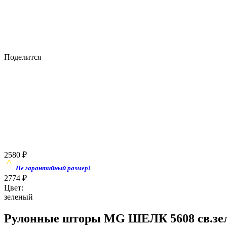
Поделится
2580
₽
Не гарантийный размер!
2774
₽
Цвет:
зеленый
Рулонные шторы MG ШЕЛК 5608 св.зел