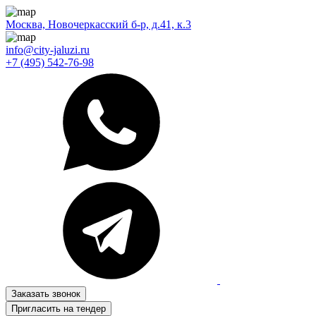
Москва, Новочеркасский б-р, д.41, к.3
info@city-jaluzi.ru
+7 (495) 542-76-98
Заказать звонок
Пригласить на тендер