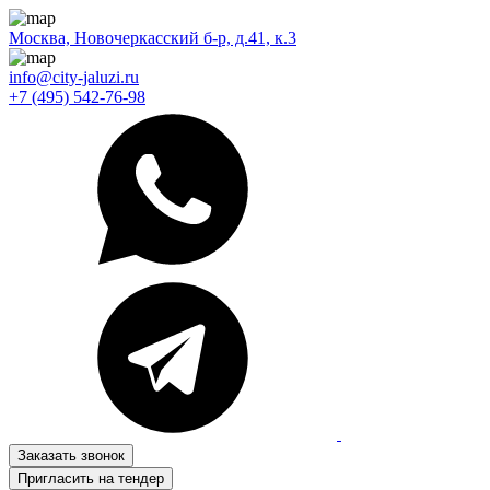
Москва, Новочеркасский б-р, д.41, к.3
info@city-jaluzi.ru
+7 (495) 542-76-98
Заказать звонок
Пригласить на тендер