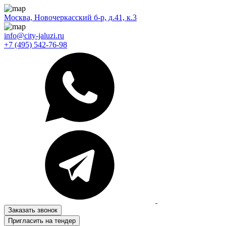
Москва, Новочеркасский б-р, д.41, к.3
info@city-jaluzi.ru
+7 (495) 542-76-98
Заказать звонок
Пригласить на тендер