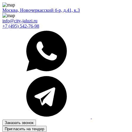
Москва, Новочеркасский б-р, д.41, к.3
info@city-jaluzi.ru
+7 (495) 542-76-98
Заказать звонок
Пригласить на тендер