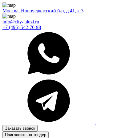
Москва, Новочеркасский б-р, д.41, к.3
info@city-jaluzi.ru
+7 (495) 542-76-98
Заказать звонок
Пригласить на тендер