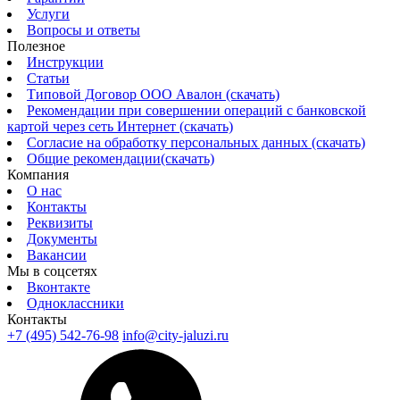
Услуги
Вопросы и ответы
Полезное
Инструкции
Статьи
Типовой Договор ООО Авалон (скачать)
Рекомендации при совершении операций с банковской
картой через сеть Интернет (скачать)
Согласие на обработку персональных данных (скачать)
Общие рекомендации(скачать)
Компания
О нас
Контакты
Реквизиты
Документы
Вакансии
Мы в соцсетях
Вконтакте
Одноклассники
Контакты
+7 (495) 542-76-98
info@city-jaluzi.ru