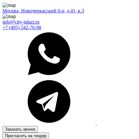
Москва, Новочеркасский б-р, д.41, к.3
info@city-jaluzi.ru
+7 (495) 542-76-98
Заказать звонок
Пригласить на тендер