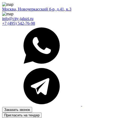
Москва, Новочеркасский б-р, д.41, к.3
info@city-jaluzi.ru
+7 (495) 542-76-98
Заказать звонок
Пригласить на тендер