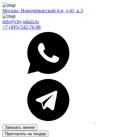
Москва, Новочеркасский б-р, д.41, к.3
info@city-jaluzi.ru
+7 (495) 542-76-98
Заказать звонок
Пригласить на тендер