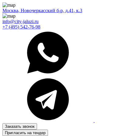
Москва, Новочеркасский б-р, д.41, к.3
info@city-jaluzi.ru
+7 (495) 542-76-98
Заказать звонок
Пригласить на тендер