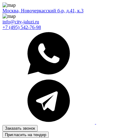
Москва, Новочеркасский б-р, д.41, к.3
info@city-jaluzi.ru
+7 (495) 542-76-98
Заказать звонок
Пригласить на тендер