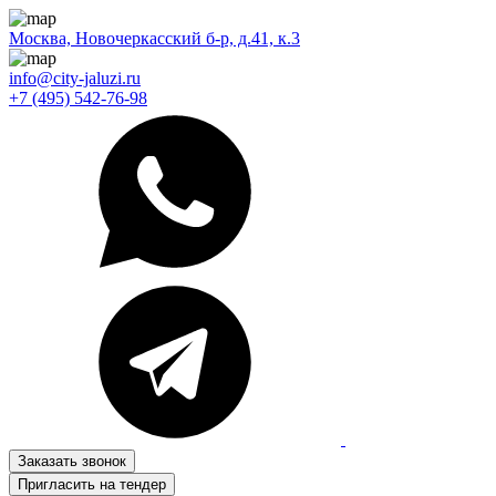
Москва, Новочеркасский б-р, д.41, к.3
info@city-jaluzi.ru
+7 (495) 542-76-98
Заказать звонок
Пригласить на тендер