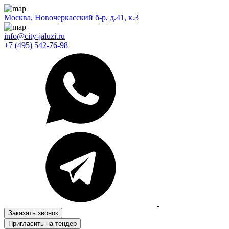
Москва, Новочеркасский б-р, д.41, к.3
info@city-jaluzi.ru
+7 (495) 542-76-98
Заказать звонок
Пригласить на тендер