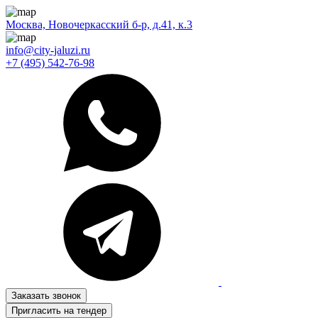
Москва, Новочеркасский б-р, д.41, к.3
info@city-jaluzi.ru
+7 (495) 542-76-98
Заказать звонок
Пригласить на тендер