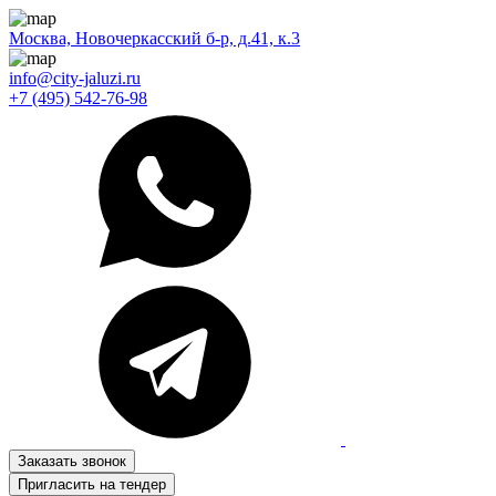
Москва, Новочеркасский б-р, д.41, к.3
info@city-jaluzi.ru
+7 (495) 542-76-98
Заказать звонок
Пригласить на тендер