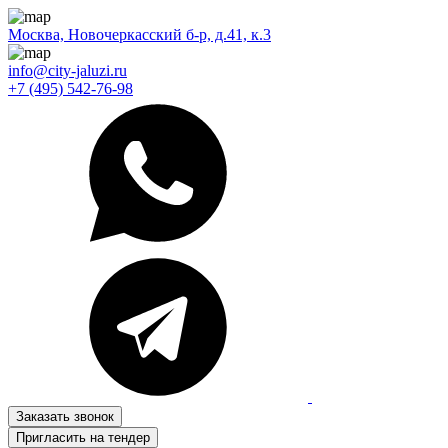
Москва, Новочеркасский б-р, д.41, к.3
info@city-jaluzi.ru
+7 (495) 542-76-98
Заказать звонок
Пригласить на тендер