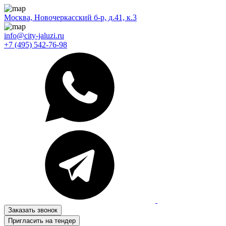
Москва, Новочеркасский б-р, д.41, к.3
info@city-jaluzi.ru
+7 (495) 542-76-98
Заказать звонок
Пригласить на тендер