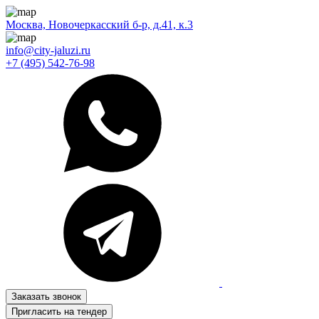
Москва, Новочеркасский б-р, д.41, к.3
info@city-jaluzi.ru
+7 (495) 542-76-98
Заказать звонок
Пригласить на тендер