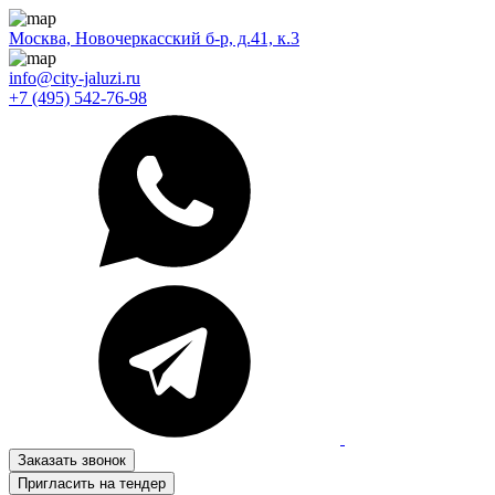
Москва, Новочеркасский б-р, д.41, к.3
info@city-jaluzi.ru
+7 (495) 542-76-98
Заказать звонок
Пригласить на тендер