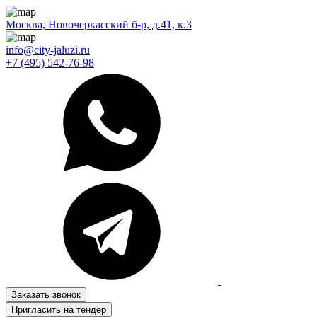
Москва, Новочеркасский б-р, д.41, к.3
info@city-jaluzi.ru
+7 (495) 542-76-98
Заказать звонок
Пригласить на тендер